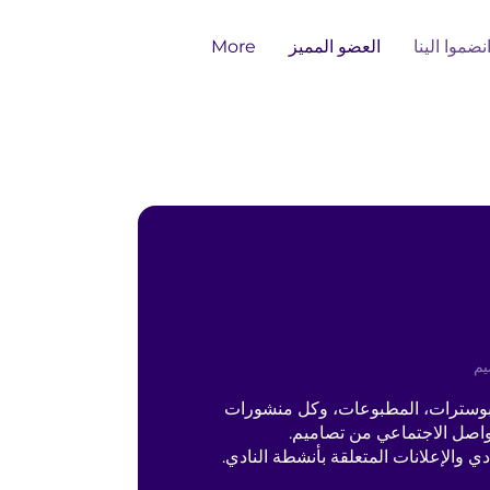
نضموا الينا
العضو المميز
More
يم
بوسترات، المطبوعات، وكل منشورات
واصل الاجتماعي من تصاميم.
دي والإعلانات المتعلقة بأنشطة النادي.